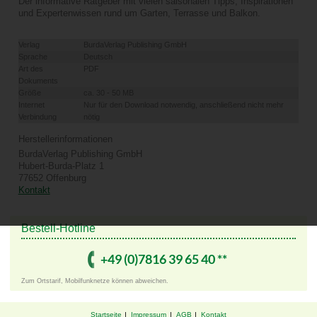
Der informative Ratgeber mit vielen saisonalen Tipps, Inspirationen
und Expertenwissen rund um Garten, Terrasse und Balkon.
Verlag
BurdaVerlag Publishing GmbH
Sprache
Deutsch
Art des
PDF
Dokuments
Größe
ca. 30 - 50 MB
Internet
Nur für den Download notwendig, anschließend nicht mehr
Verbindung
nötig
Herstellerinformationen
BurdaVerlag Publishing GmbH
Hubert-Burda-Platz 1
77652 Offenburg
Kontakt
Bestell-Hotline
+49 ­(0)7816 ­39 ­65 ­40 ­**
Zum Ortstarif, Mobilfunknetze können abweichen.
Startseite
Impressum
AGB
Kontakt