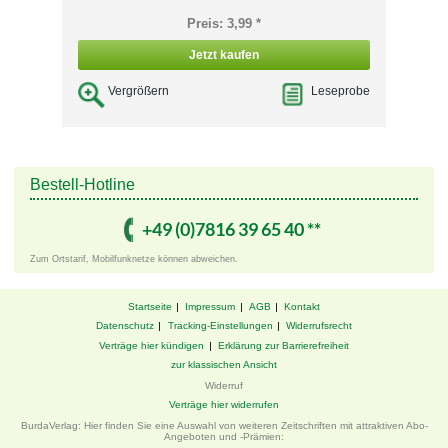
Preis: 3,99 *
Jetzt kaufen
Vergrößern
Leseprobe
Bestell-Hotline
+49 ­(0)7816 ­39 ­65 ­40 ­**
Zum Ortstarif, Mobilfunknetze können abweichen.
Startseite
Impressum
AGB
Kontakt
Datenschutz
Tracking-Einstellungen
Widerrufsrecht
Verträge hier kündigen
Erklärung zur Barrierefreiheit
zur klassischen Ansicht
Widerruf
Verträge hier widerrufen
BurdaVerlag: Hier finden Sie eine Auswahl von weiteren Zeitschriften mit attraktiven Abo-
Angeboten und -Prämien: