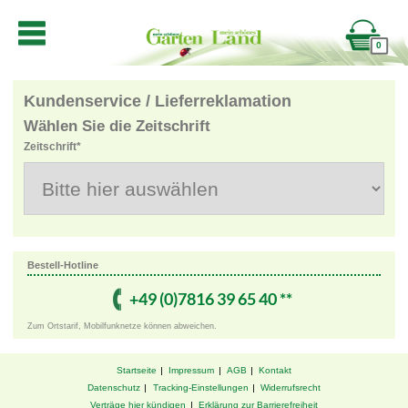
0
Kundenservice / Lieferreklamation
Wählen Sie die Zeitschrift
Zeitschrift*
Bestell-Hotline
+49 ­(0)7816 ­39 ­65 ­40 ­**
Zum Ortstarif, Mobilfunknetze können abweichen.
Startseite
Impressum
AGB
Kontakt
Datenschutz
Tracking-Einstellungen
Widerrufsrecht
Verträge hier kündigen
Erklärung zur Barrierefreiheit