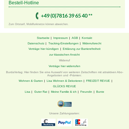
Bestell-Hotline
+49 ­(0)7816 ­39 ­65 ­40 ­**
Zum Ortstarif, Mobilfunknetze können abweichen.
Startseite
Impressum
AGB
Kontakt
Datenschutz
Tracking-Einstellungen
Widerrufsrecht
Verträge hier kündigen
Erklärung zur Barrierefreiheit
zur klassischen Ansicht
Widerruf
Verträge hier widerrufen
BurdaVerlag: Hier finden Sie eine Auswahl von weiteren Zeitschriften mit attraktiven Abo-
Angeboten und -Prämien:
Wohnen & Garten
Lisa Wohnen & Dekorieren
FREIZEIT REVUE
GLÜCKS REVUE
Lisa
Guter Rat
Meine Familie & ich
Freundin
Bunte
Unsere Zahlungsarten: