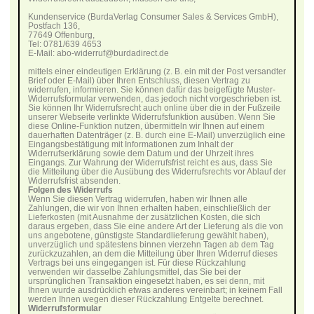
Kundenservice (BurdaVerlag Consumer Sales & Services GmbH),
Postfach 136,
77649 Offenburg,
Tel: 0781/639 4653
E-Mail: abo-widerruf@burdadirect.de
mittels einer eindeutigen Erklärung (z. B. ein mit der Post versandter
Brief oder E-Mail) über Ihren Entschluss, diesen Vertrag zu
widerrufen, informieren. Sie können dafür das beigefügte Muster-
Widerrufsformular verwenden, das jedoch nicht vorgeschrieben ist.
Sie können Ihr Widerrufsrecht auch online über die in der Fußzeile
unserer Webseite verlinkte Widerrufsfunktion ausüben. Wenn Sie
diese Online-Funktion nutzen, übermitteln wir Ihnen auf einem
dauerhaften Datenträger (z. B. durch eine E-Mail) unverzüglich eine
Eingangsbestätigung mit Informationen zum Inhalt der
Widerrufserklärung sowie dem Datum und der Uhrzeit ihres
Eingangs. Zur Wahrung der Widerrufsfrist reicht es aus, dass Sie
die Mitteilung über die Ausübung des Widerrufsrechts vor Ablauf der
Widerrufsfrist absenden.
Folgen des Widerrufs
Wenn Sie diesen Vertrag widerrufen, haben wir Ihnen alle
Zahlungen, die wir von Ihnen erhalten haben, einschließlich der
Lieferkosten (mit Ausnahme der zusätzlichen Kosten, die sich
daraus ergeben, dass Sie eine andere Art der Lieferung als die von
uns angebotene, günstigste Standardlieferung gewählt haben),
unverzüglich und spätestens binnen vierzehn Tagen ab dem Tag
zurückzuzahlen, an dem die Mitteilung über Ihren Widerruf dieses
Vertrags bei uns eingegangen ist. Für diese Rückzahlung
verwenden wir dasselbe Zahlungsmittel, das Sie bei der
ursprünglichen Transaktion eingesetzt haben, es sei denn, mit
Ihnen wurde ausdrücklich etwas anderes vereinbart; in keinem Fall
werden Ihnen wegen dieser Rückzahlung Entgelte berechnet.
Widerrufsformular