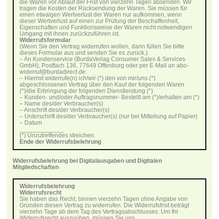
die Waren vor Ablauf der Frist von vierzehn Tagen absenden. Wir
tragen die Kosten der Rücksendung der Waren. Sie müssen für
einen etwaigen Wertverlust der Waren nur aufkommen, wenn
dieser Wertverlust auf einen zur Prüfung der Beschaffenheit,
Eigenschaften und Funktionsweise der Waren nicht notwendigen
Umgang mit ihnen zurückzuführen ist.
Widerrufsformular
(Wenn Sie den Vertrag widerrufen wollen, dann füllen Sie bitte
dieses Formular aus und senden Sie es zurück.)
– An Kundenservice (BurdaVerlag Consumer Sales & Services
GmbH), Postfach 136, 77649 Offenburg oder per E-Mail an abo-
widerruf@burdadirect.de:
– Hiermit widerrufe(n) ich/wir (*) den von mir/uns (*)
abgeschlossenen Vertrag über den Kauf der folgenden Waren
(*)/die Erbringung der folgenden Dienstleistung (*)
– Kunden- und/oder Auftragsnummer- Bestellt am (*)/erhalten am (*)
– Name des/der Verbraucher(s)
– Anschrift des/der Verbraucher(s)
– Unterschrift des/der Verbraucher(s) (nur bei Mitteilung auf Papier)
– Datum
_____________
(*) Unzutreffendes streichen.
Ende der Widerrufsbelehrung
Widerrufsbelehrung bei Digitalausgaben und Digitalen
Mitgliedschaften
Widerrufsbelehrung
Widerrufsrecht
Sie haben das Recht, binnen vierzehn Tagen ohne Angabe von
Gründen diesen Vertrag zu widerrufen. Die Widerrufsfrist beträgt
vierzehn Tage ab dem Tag des Vertragsabschlusses. Um Ihr
Widerrufsrecht auszuüben, müssen Sie uns,