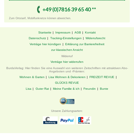
+49 ­(0)7816 ­39 ­65 ­40 ­**
Zum Ortstarif, Mobilfunknetze können abweichen.
Startseite
Impressum
AGB
Kontakt
Datenschutz
Tracking-Einstellungen
Widerrufsrecht
Verträge hier kündigen
Erklärung zur Barrierefreiheit
zur klassischen Ansicht
Widerruf
Verträge hier widerrufen
BurdaVerlag: Hier finden Sie eine Auswahl von weiteren Zeitschriften mit attraktiven Abo-
Angeboten und -Prämien:
Wohnen & Garten
Lisa Wohnen & Dekorieren
FREIZEIT REVUE
GLÜCKS REVUE
Lisa
Guter Rat
Meine Familie & ich
Freundin
Bunte
Unsere Zahlungsarten: