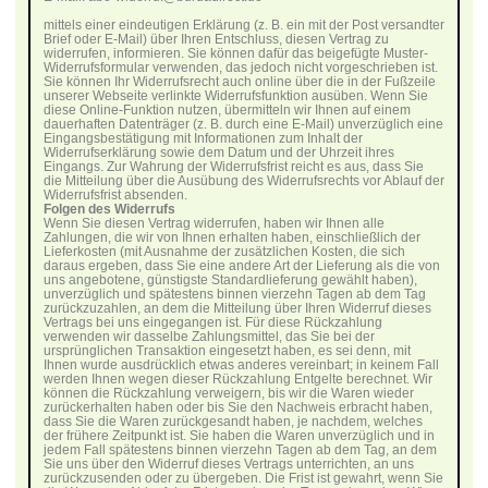
mittels einer eindeutigen Erklärung (z. B. ein mit der Post versandter
Brief oder E-Mail) über Ihren Entschluss, diesen Vertrag zu
widerrufen, informieren. Sie können dafür das beigefügte Muster-
Widerrufsformular verwenden, das jedoch nicht vorgeschrieben ist.
Sie können Ihr Widerrufsrecht auch online über die in der Fußzeile
unserer Webseite verlinkte Widerrufsfunktion ausüben. Wenn Sie
diese Online-Funktion nutzen, übermitteln wir Ihnen auf einem
dauerhaften Datenträger (z. B. durch eine E-Mail) unverzüglich eine
Eingangsbestätigung mit Informationen zum Inhalt der
Widerrufserklärung sowie dem Datum und der Uhrzeit ihres
Eingangs. Zur Wahrung der Widerrufsfrist reicht es aus, dass Sie
die Mitteilung über die Ausübung des Widerrufsrechts vor Ablauf der
Widerrufsfrist absenden.
Folgen des Widerrufs
Wenn Sie diesen Vertrag widerrufen, haben wir Ihnen alle
Zahlungen, die wir von Ihnen erhalten haben, einschließlich der
Lieferkosten (mit Ausnahme der zusätzlichen Kosten, die sich
daraus ergeben, dass Sie eine andere Art der Lieferung als die von
uns angebotene, günstigste Standardlieferung gewählt haben),
unverzüglich und spätestens binnen vierzehn Tagen ab dem Tag
zurückzuzahlen, an dem die Mitteilung über Ihren Widerruf dieses
Vertrags bei uns eingegangen ist. Für diese Rückzahlung
verwenden wir dasselbe Zahlungsmittel, das Sie bei der
ursprünglichen Transaktion eingesetzt haben, es sei denn, mit
Ihnen wurde ausdrücklich etwas anderes vereinbart; in keinem Fall
werden Ihnen wegen dieser Rückzahlung Entgelte berechnet. Wir
können die Rückzahlung verweigern, bis wir die Waren wieder
zurückerhalten haben oder bis Sie den Nachweis erbracht haben,
dass Sie die Waren zurückgesandt haben, je nachdem, welches
der frühere Zeitpunkt ist. Sie haben die Waren unverzüglich und in
jedem Fall spätestens binnen vierzehn Tagen ab dem Tag, an dem
Sie uns über den Widerruf dieses Vertrags unterrichten, an uns
zurückzusenden oder zu übergeben. Die Frist ist gewahrt, wenn Sie