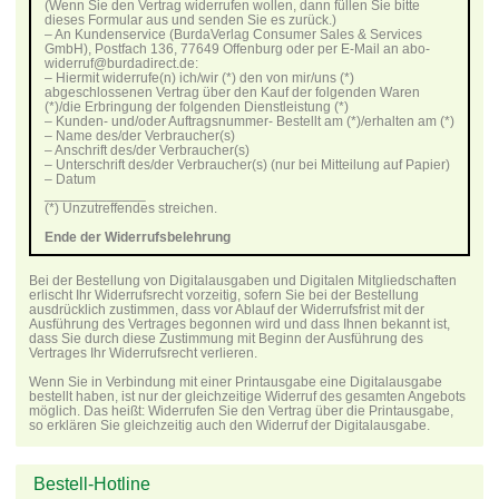
(Wenn Sie den Vertrag widerrufen wollen, dann füllen Sie bitte
dieses Formular aus und senden Sie es zurück.)
– An Kundenservice (BurdaVerlag Consumer Sales & Services
GmbH), Postfach 136, 77649 Offenburg oder per E-Mail an abo-
widerruf@burdadirect.de:
– Hiermit widerrufe(n) ich/wir (*) den von mir/uns (*)
abgeschlossenen Vertrag über den Kauf der folgenden Waren
(*)/die Erbringung der folgenden Dienstleistung (*)
– Kunden- und/oder Auftragsnummer- Bestellt am (*)/erhalten am (*)
– Name des/der Verbraucher(s)
– Anschrift des/der Verbraucher(s)
– Unterschrift des/der Verbraucher(s) (nur bei Mitteilung auf Papier)
– Datum
_____________
(*) Unzutreffendes streichen.
Ende der Widerrufsbelehrung
Bei der Bestellung von Digitalausgaben und Digitalen Mitgliedschaften
erlischt Ihr Widerrufsrecht vorzeitig, sofern Sie bei der Bestellung
ausdrücklich zustimmen, dass vor Ablauf der Widerrufsfrist mit der
Ausführung des Vertrages begonnen wird und dass Ihnen bekannt ist,
dass Sie durch diese Zustimmung mit Beginn der Ausführung des
Vertrages Ihr Widerrufsrecht verlieren.
Wenn Sie in Verbindung mit einer Printausgabe eine Digitalausgabe
bestellt haben, ist nur der gleichzeitige Widerruf des gesamten Angebots
möglich. Das heißt: Widerrufen Sie den Vertrag über die Printausgabe,
so erklären Sie gleichzeitig auch den Widerruf der Digitalausgabe.
Bestell-Hotline