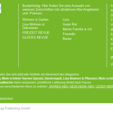
BurdaVerlag: Hier finden Sie eine Auswahl von
I
weiteren Zeitschriften mit attraktiven Abo-Angeboten
und -Prämien:
D
Wohnen & Garten
Lisa
T
Lisa Wohnen &
Guter Rat
V
Dekorieren
Meine Familie & ich
W
FREIZEIT REVUE
Freundin
F
GLÜCKS REVUE
Bunte
K
V
E
W
V
hern Sie sich jetzt alle Vorteile als Abonnent des Magazins.
, Mein schöner Garten Spezial, Gartenspaß, Lisa Blumen & Pflanzen, Mein sch
Landküche
mehr verpassen, pünktliche Lieferung direkt nach Hause.
 aus verschiedenen Abos zu wählen:
JAHRES-ABO
,
GESCHENK-ABO
,
LESER WE
 abweichen
lag Publishing GmbH