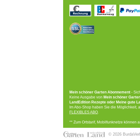
Mein schöner Garten Abonnement
- Sic
Keine Ausgabe von
Mein schöner Garten
LandEdition Rezepte oder Meine gute 
Im Abo-Shop haben Sie die Möglichkeit,
FLEXIBLES ABO
.
** Zum Ortstarif, Mobilfunknetze können
© 2026 BurdaVer