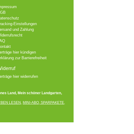
mpressum
AGB
atenschutz
racking-Einstellungen
ersand und Zahlung
iderrufsrecht
AQ
ontakt
erträge hier kündigen
rklärung zur Barrierefreiheit
iderruf
erträge hier widerrufen
önes Land, Mein schöner Landgarten,
RBEN LESEN
,
MINI-ABO
,
SPARPAKETE
,