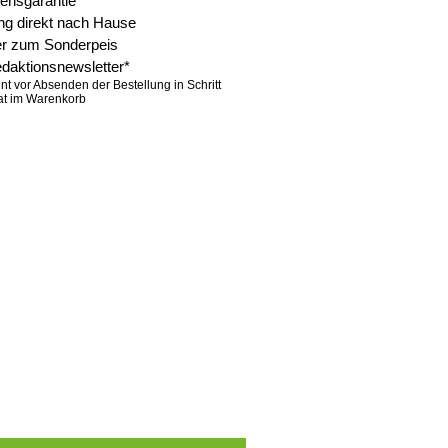
uensgarantie
ung direkt nach Hause
r zum Sonderpeis
edaktionsnewsletter*
nt vor Absenden der Bestellung in Schritt
at im Warenkorb