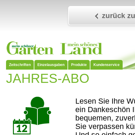
zurück zu
Zeitschriften
Einzelausgaben
Produkte
Kundenservice
JAHRES-ABO
Lesen Sie Ihre Wu
ein Dankeschön Ih
bequemen, zuverl
Sie verpassen kü
Und so einfach ge