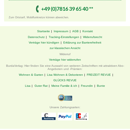
+49 ­(0)7816 ­39 ­65 ­40 ­**
Zum Ortstarif, Mobilfunknetze können abweichen.
Startseite
Impressum
AGB
Kontakt
Datenschutz
Tracking-Einstellungen
Widerrufsrecht
Verträge hier kündigen
Erklärung zur Barrierefreiheit
zur klassischen Ansicht
Widerruf
Verträge hier widerrufen
BurdaVerlag: Hier finden Sie eine Auswahl von weiteren Zeitschriften mit attraktiven Abo-
Angeboten und -Prämien:
Wohnen & Garten
Lisa Wohnen & Dekorieren
FREIZEIT REVUE
GLÜCKS REVUE
Lisa
Guter Rat
Meine Familie & ich
Freundin
Bunte
Unsere Zahlungsarten: