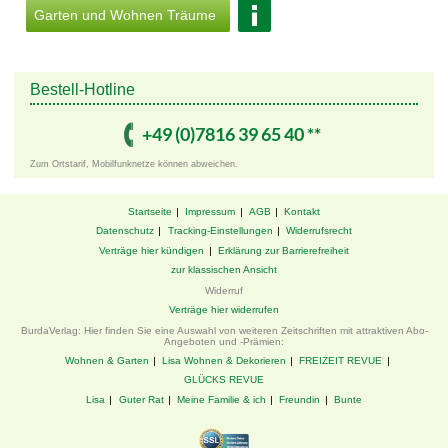
Wohnkonzepte und lädt dazu ein, Ihre
Garten und Wohnen Träume
Räume neu zu gestalten.
Sichern Sie sich nicht nur hochwertige
Informationen, sondern auch
attraktive
Bestell-Hotline
Prämien.
Wir bieten eine breite Palette
von praktischen Tipps und aktuellen
Trends.
+49 ­(0)7816 ­39 ­65 ­40 ­**
Bestellen Sie jetzt und lassen Sie sich
Zum Ortstarif, Mobilfunknetze können abweichen.
von „Garten & Wohnen Träume“
begeistern –
für ein schöneres,
traumhaftes Zuhause!
Startseite
Impressum
AGB
Kontakt
Datenschutz
Tracking-Einstellungen
Widerrufsrecht
Verträge hier kündigen
Erklärung zur Barrierefreiheit
zur klassischen Ansicht
Widerruf
Verträge hier widerrufen
BurdaVerlag: Hier finden Sie eine Auswahl von weiteren Zeitschriften mit attraktiven Abo-
Angeboten und -Prämien:
Wohnen & Garten
Lisa Wohnen & Dekorieren
FREIZEIT REVUE
GLÜCKS REVUE
Lisa
Guter Rat
Meine Familie & ich
Freundin
Bunte