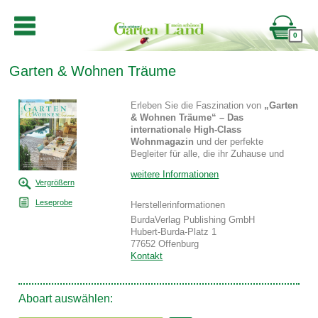
0
Garten & Wohnen Träume
Erleben Sie die Faszination von
„Garten
& Wohnen Träume“ – Das
internationale High-Class
Wohnmagazin
und der perfekte
Begleiter für alle, die ihr Zuhause und
ihren Garten liebevoll gestalten möchten.
weitere Informationen
Unser Magazin bietet eine
bunte Vielfalt
Vergrößern
an Themen, präsentiert von
erfahrenen Gartenexperten.
Leseprobe
Herstellerinformationen
BurdaVerlag Publishing GmbH
Mit unseren Heften schaffen Sie eine
Hubert-Burda-Platz 1
harmonische Verbindung von Garten
77652 Offenburg
und Wohnen.
Lassen Sie sich von
Kontakt
kreativen Ideen inspirieren, wie Sie Ihr
Zuhause und Ihren Garten in ein
Traumparadies verwandeln können.
Aboart auswählen:
„Garten & Wohnen Träume“ präsentiert
kultur- und stilorientiert exklusive